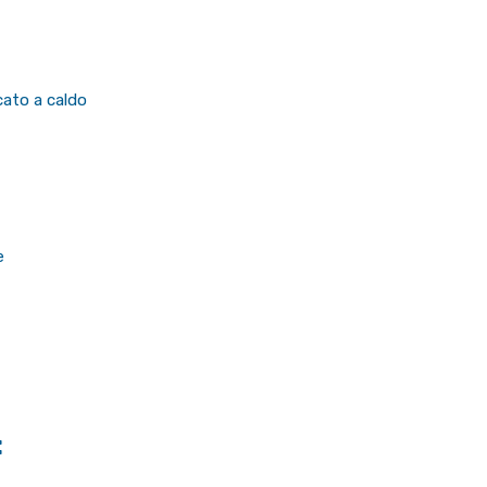
cato a caldo
e
: